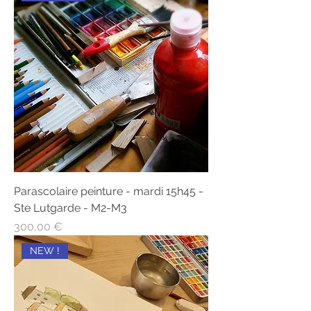
Parascolaire peinture - mardi 15h45 -
Ste Lutgarde - M2-M3
Prix
300,00 €
NEW !