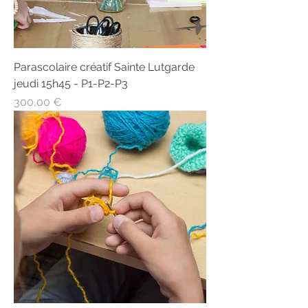
Parascolaire créatif Sainte Lutgarde
jeudi 15h45 - P1-P2-P3
Prix
300,00 €