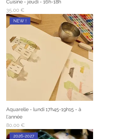
Cuisine - jeudi - 16h-18h
Prix
35,00 €
NEW !
Aquarelle - lundi 17h45-19h15 - à
l'année
Prix
80,00 €
2026-2027