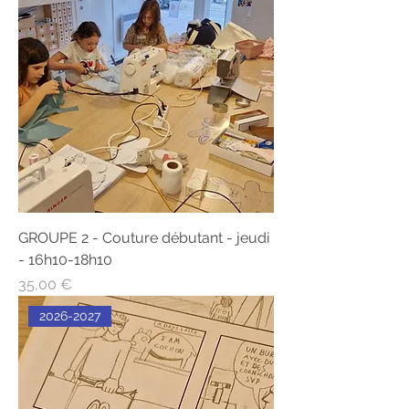
GROUPE 2 - Couture débutant - jeudi
- 16h10-18h10
Prix
35,00 €
2026-2027