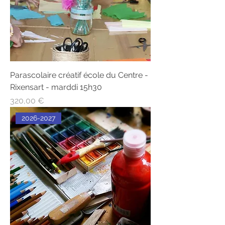
Parascolaire créatif école du Centre -
Rixensart - marddi 15h30
Prix
320,00 €
2026-2027