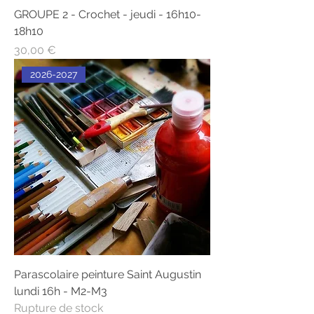
GROUPE 2 - Crochet - jeudi - 16h10-
18h10
Prix
30,00 €
2026-2027
Parascolaire peinture Saint Augustin
lundi 16h - M2-M3
Rupture de stock