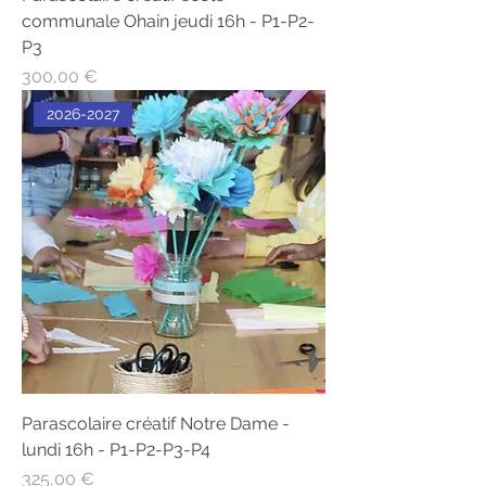
communale Ohain jeudi 16h - P1-P2-
P3
Prix
300,00 €
2026-2027
Parascolaire créatif Notre Dame -
lundi 16h - P1-P2-P3-P4
Prix
325,00 €