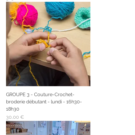
GROUPE 3 - Couture-Crochet-
broderie débutant - lundi - 16h30-
18h30
Prix
30,00 €