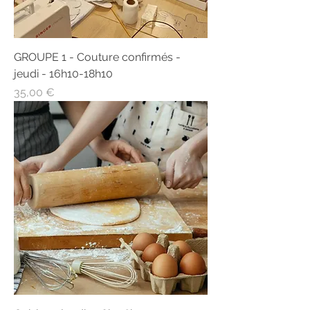
GROUPE 1 - Couture confirmés -
jeudi - 16h10-18h10
Prix
35,00 €