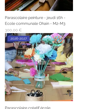
Parascolaire peinture - jeudi 16h -
Ecole communale Ohain - M2-M3
Prix
300,00 €
2026-2027
Parascolaire créatif école