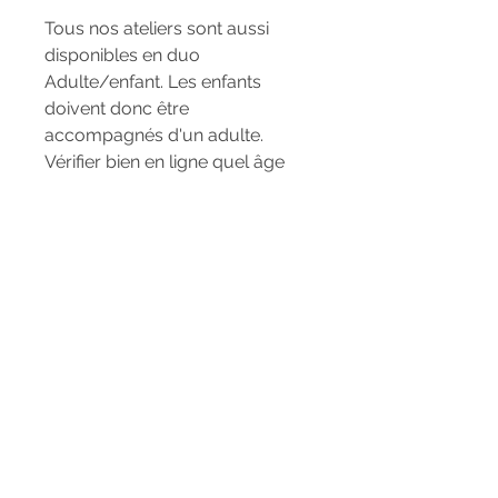
Tous nos ateliers sont aussi
disponibles en duo
Adulte/enfant. Les enfants
doivent donc être
accompagnés d'un adulte.
Vérifier bien en ligne quel âge
doit avoir l'enfant en fonction de
l'atelier choisi.
Pour les cartes de 6, les 4 dates
suivantes seront définies
ensemble par mail.
Confirmation
Dès réception de votre paiement,